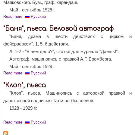
Маяковского. Бум., граф. карандаш.
Май - сентябрь 1929 г.
Read more
about "Баня", пьеса. Черновой автограф
Русский
"Баня", пьеса. Беловой автограф
"Баня, драма в шести действиях с цирком и
фейерверком". 1, 5, 6 действия.
Л. 1-2 - "В чем дело?", статья для журнала "Даешь!".
Автограф, машинопись с правкой А.Г. Бромберга.
Май - сентябрь 1929 г.
Read more
about "Баня", пьеса. Беловой автограф
Русский
"Клоп", пьеса
"Клоп", пьеса. Машинопись с авторской правкой и
дарственной надписью Татьяне Яковлевой.
1928 - 1929 гг.
Read more
about "Клоп", пьеса
Русский