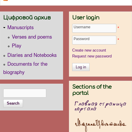
Цифровой архив
User login
Manuscripts
Username
*
Verses and poems
Password
*
Play
Create new account
Diaries and Notebooks
Request new password
Documents for the
biography
Sections of the
Search
portal
Search form