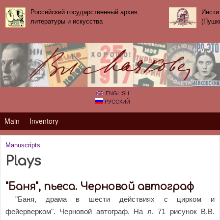
Skip to main content
Российский государственный архив
Инсти
литературы и искусства
(Пушк
ENGLISH
РУССКИЙ
Primary_tsvetaeva for Владимир Маяковский
Main
Inventory
Manuscripts
You are here
Plays
"Баня", пьеса. Черновой автограф
"Баня, драма в шести действиях с цирком и
фейерверком". Черновой автограф. На л. 71 рисунок В.В.