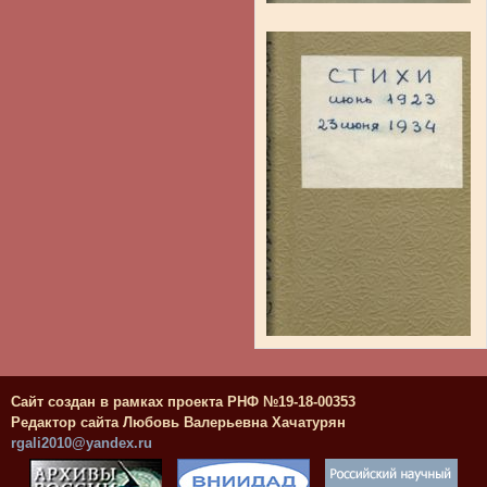
Сайт создан в рамках проекта РНФ №19-18-00353
Редактор сайта Любовь Валерьевна Хачатурян
rgali2010@yandex.ru